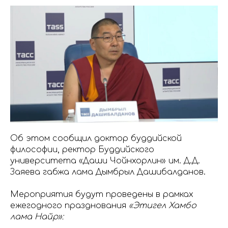
Об этом сообщил доктор буддийской
философии, ректор Буддийского
университета «Даши Чойнхорлин» им. Д.Д.
Заяева габжа лама Дымбрыл Дашибалданов.
Мероприятия будут проведены в рамках
ежегодного празднования
«Этигел Хамбо
лама Найр»: